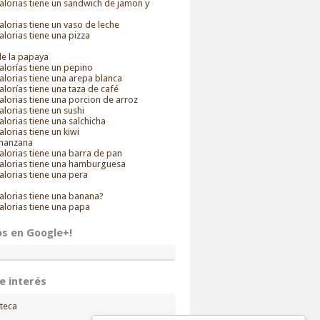
alorias tiene un sandwich de jamon y
alorias tiene un vaso de leche
alorias tiene una pizza
de la papaya
alorías tiene un pepino
alorias tiene una arepa blanca
alorías tiene una taza de café
alorias tiene una porcion de arroz
alorias tiene un sushi
alorias tiene una salchicha
alorias tiene un kiwi
 manzana
alorias tiene una barra de pan
calorias tiene una hamburguesa
alorias tiene una pera
alorias tiene una banana?
alorias tiene una papa
os en Google+!
de interés
teca