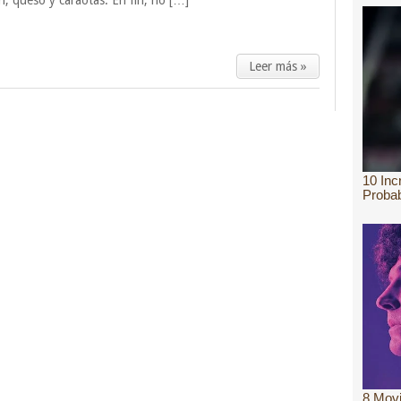
n, queso y caraotas. En fin, no […]
Leer más »