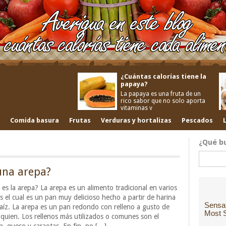
¿Cuántas calorías tiene la
papaya?
La papaya es una fruta de un
rico sabor que no solo aporta
vitaminas y
Comida basura
Frutas
Verduras y hortalizas
Pescados
¿Qué b
una arepa?
es la arepa? La arepa es un alimento tradicional en varios
s el cual es un pan muy delicioso hecho a partir de harina
aíz. La arepa es un pan redondo con relleno a gusto de
quien. Los rellenos más utilizados o comunes son el