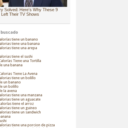
 buscado
alorías tiene un banano
alorias tiene una banana
alorias tiene una arepa
alorias tiene el sushi
alorías Tiene una Tortilla
 de una banana
alorias Tiene La Avena
alorias tiene un bolillo
 de un banano
de un bolillo
de la avena
alorias tiene una manzana
alorias tiene un aguacate
alorías tiene el arroz
alorias tiene un guineo
alorias tiene un sandwich
 banana
sushi
alorias tiene una porcion de pizza