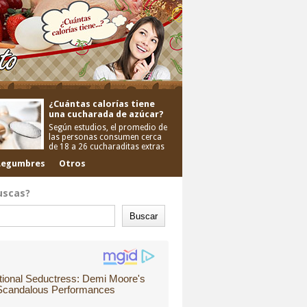
¿Cuántas calorías tiene
una cucharada de azúcar?
Según estudios, el promedio de
las personas consumen cerca
de 18 a 26 cucharaditas extras
Legumbres
Otros
uscas?