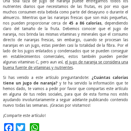
Una sola taza de jugo de naranja puede entregarnos todos los
nutrientes diarios que necesitamos de las frutas, es por eso que
muchos consumen esta bebida como parte del desayuno o durante el
almuerzo. Mientras que las naranjas frescas que son más pequeñas,
nos pueden proporcionar cerca de
45 a 86 calorías
, dependiendo
claro del tamaño de la fruta. Debemos conocer que el jugo de
naranja, nos brinda las mismas vitaminas y minerales que el consumo
directo de naranjas frescas, sin embargo, cuando se procesan las
naranjas en un jugo, estas pierden casi la totalidad de la fibra. Por el
lado de los jugos enlatados y condensados que se pueden conseguir
en establecimientos comerciales, estos también pueden perder
algunas vitaminas C, pero aun así,
el jugo de naranja se considera una
buena fuente de vitaminas y nutrientes
.
Si has venido a este artículo preguntandote:
¿Cuántas calorías
tiene un jugo de naranja?
y te ha servido la información que te
hemos dado, te vamos a pedir por favor que compartas este artículo
en alguna de tus redes sociales, para que de esta forma nos estés
ayudando involuntariamente a seguir adelante publicando contenido
nuevo todas las semanas. ¡Gracias por visitarnos!
¡Comparte este artículo!
Facebook
Twitter
WhatsApp