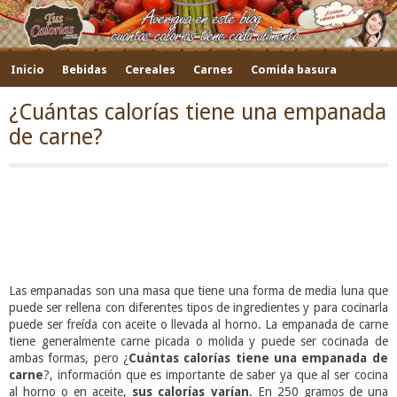
Inicio
Bebidas
Cereales
Carnes
Comida basura
Frutas
Verduras y hortalizas
Pescados
Legumbres
¿Cuántas calorías tiene una empanada
de carne?
Otros
Las empanadas son una masa que tiene una forma de media luna que
puede ser rellena con diferentes tipos de ingredientes y para cocinarla
puede ser freída con aceite o llevada al horno. La empanada de carne
tiene generalmente carne picada o molida y puede ser cocinada de
ambas formas, pero ¿
Cuántas calorías tiene una empanada de
carne
?, información que es importante de saber ya que al ser cocina
al horno o en aceite,
sus calorías varían
. En 250 gramos de una