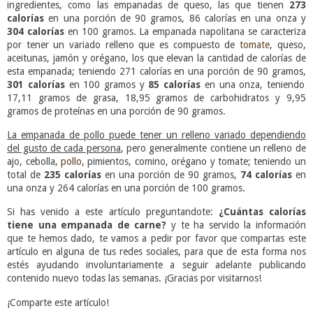
ingredientes, como las empanadas de queso, las que tienen
273
calorías
en una porción de 90 gramos, 86 calorías en una onza y
304 calorías
en 100 gramos. La empanada napolitana se caracteriza
por tener un variado relleno que es compuesto de
tomate
, queso,
aceitunas, jamón y orégano, los que elevan la cantidad de calorías de
esta empanada; teniendo 271 calorías en una porción de 90 gramos,
301 calorías
en 100 gramos y
85 calorías
en una onza, teniendo
17,11 gramos de grasa, 18,95 gramos de carbohidratos y 9,95
gramos de proteínas en una porción de 90 gramos.
La empanada de pollo puede tener un relleno variado dependiendo
del gusto de cada persona
, pero generalmente contiene un relleno de
ajo, cebolla,
pollo
, pimientos, comino, orégano y tomate; teniendo un
total de
235 calorías
en una porción de 90 gramos,
74 calorías
en
una onza y 264 calorías en una porción de 100 gramos.
Si has venido a este artículo preguntandote:
¿Cuántas calorías
tiene una empanada de carne?
y te ha servido la información
que te hemos dado, te vamos a pedir por favor que compartas este
artículo en alguna de tus redes sociales, para que de esta forma nos
estés ayudando involuntariamente a seguir adelante publicando
contenido nuevo todas las semanas. ¡Gracias por visitarnos!
¡Comparte este artículo!