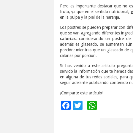
Pero es importante destacar que no e
fruta, ya que en el sentido nutricional,
e
en la pulpa y la piel de la naranja
.
Los postres se pueden preparar con dif
que se van agregando diferentes ingredi
calorías
, considerando un postre de 
además es glaseado, se aumentan aún 
porción; mientras que un glaseado de 
calorías por porción.
Si has venido a este artículo pregun
servido la información que te hemos dad
en alguna de tus redes sociales, para 
seguir adelante publicando contenido nu
¡Comparte este artículo!
Facebook
Twitter
WhatsA