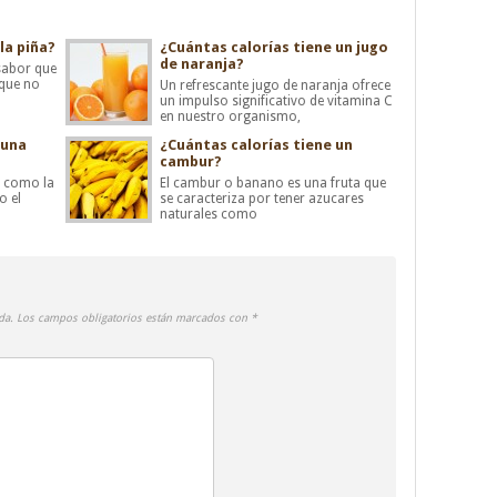
la piña?
¿Cuántas calorías tiene un jugo
de naranja?
 sabor que
 que no
Un refrescante jugo de naranja ofrece
un impulso significativo de vitamina C
en nuestro organismo,
 una
¿Cuántas calorías tiene un
cambur?
s como la
El cambur o banano es una fruta que
o el
se caracteriza por tener azucares
naturales como
da.
Los campos obligatorios están marcados con
*