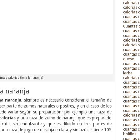
calorias
calorias 
calorias 
cuantas c
cuantas c
Cuantas c
cuantas c
cuantas c
calorias
calorias 
cuantas c
cuantas c
queso
cuantas c
cuantas c
leche
calorías 
ntas calorías tiene la naranja?
cuantas c
cuantas c
na naranja
cuantas c
cuantas c
na naranja
, siempre es necesario considerar el tamaño de
cuantas c
cuantas c
ser parte de zumos naturales o postres, y en el caso de los
cuantas c
uede variar según su preparación; por ejemplo una taza de
calorías
calorías
y una taza de zumo de naranja que es preparado
cuantas c
ruta, sin endulzante y que es diluido en tres partes de
cuantas 
cuantas c
 una taza de jugo de naranja en lata y sin azúcar tiene 105
bolillos
cuantas c