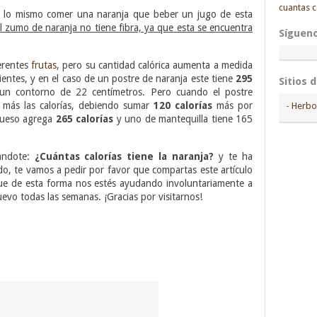
cuantas c
s lo mismo comer una naranja que beber un jugo de esta
l zumo de naranja no tiene fibra, ya que esta se encuentra
Síguen
erentes
frutas
, pero su cantidad calórica aumenta a medida
entes, y en el caso de un postre de naranja este tiene
295
Sitios 
un contorno de 22 centímetros. Pero cuando el postre
más las calorías, debiendo sumar
120 calorías
más por
-
Herbo
queso agrega
265 calorías
y uno de mantequilla tiene 165
tandote:
¿Cuántas calorías tiene la naranja?
y te ha
o, te vamos a pedir por favor que compartas este artículo
que de esta forma nos estés ayudando involuntariamente a
evo todas las semanas. ¡Gracias por visitarnos!
pp