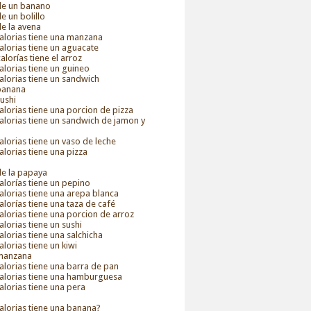
 de un banano
de un bolillo
de la avena
alorias tiene una manzana
alorias tiene un aguacate
alorías tiene el arroz
alorias tiene un guineo
alorias tiene un sandwich
 banana
sushi
alorias tiene una porcion de pizza
alorias tiene un sandwich de jamon y
alorias tiene un vaso de leche
alorias tiene una pizza
de la papaya
alorías tiene un pepino
alorias tiene una arepa blanca
alorías tiene una taza de café
alorias tiene una porcion de arroz
alorias tiene un sushi
alorias tiene una salchicha
alorias tiene un kiwi
 manzana
alorias tiene una barra de pan
calorias tiene una hamburguesa
alorias tiene una pera
alorias tiene una banana?