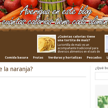
¿Cuántas calorías tiene
una tortita de maíz?
La tortilla de maíz es un
acompañante tradicional para
diversos alimentos en el país de
Comida basura
Frutas
Verduras y hortalizas
Pescados
e la naranja?
¿Qué b