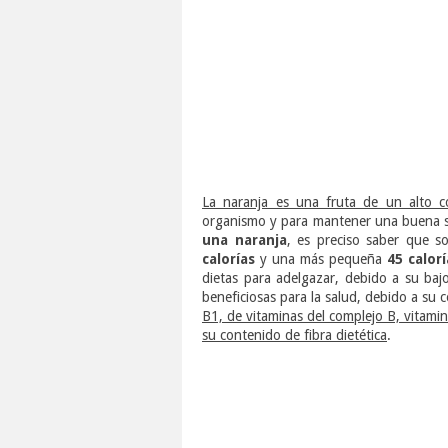
La naranja es una fruta de un alto c
organismo y para mantener una buena 
una naranja
, es preciso saber que 
calorías
y una más pequeña
45 calorí
dietas para adelgazar, debido a su ba
beneficiosas para la salud, debido a su 
B1, de vitaminas del complejo B, vitamin
su contenido de fibra dietética
.