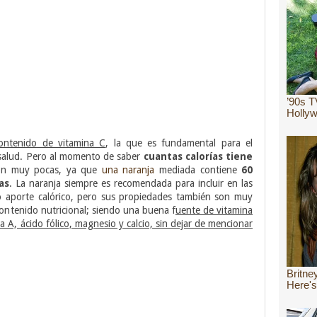
ontenido de vitamina C
, la que es fundamental para el
salud. Pero al momento de saber
cuantas calorías tiene
son muy pocas, ya que
una naranja
mediada contiene
60
as
. La naranja siempre es recomendada para incluir en las
jo aporte calórico, pero sus propiedades también son muy
contenido nutricional; siendo una buena f
uente de vitamina
a A, ácido fólico, magnesio y calcio, sin dejar de mencionar