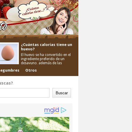
¿Cuántas calorías tiene un
huevo?
El huevo se ha convertido en el
ingrediente preferido de un
desayuno, además de las
Legumbres
Otros
uscas?